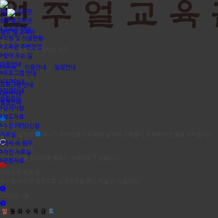
원주얼교육관
원주얼교육관
교육관 안내
원주 얼 교육관
직원 및 시설현황
일정안내
교육관 주변전경
역사와 문화가 함께하는 원주
찾아 오는 길
이용안내
Home
>
이용안내
>
일정안내
프로그램 안내
대관안내
프로그램 안내
일정안내
대관안내
알림마당
일정안내
공지사항
dd
보도자료
스케쥴등록
수강(체험)신청
자료실
달력의 날짜에
표시가 되어있을경우 해당 날짜에 스케줄이 등록되어 있음을 의미합니다.
역사 속 원주
상세정보 없음
사진 자료실
짧은 스케쥴 정보외에 별도의 상세정보가 없습니다.
관련자료
상세정보 등록 됨
표시를 누르면 새창으로 상세정보를 확인 하실 수 있습니다.
2023년 2월
일
월
화
수
목
금
토