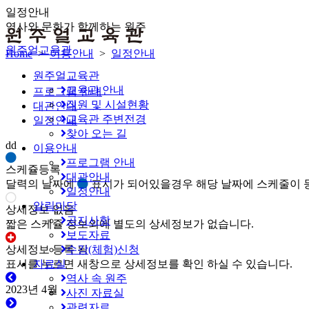
일정안내
역사와 문화가 함께하는 원주
원주얼교육관
Home
>
이용안내
>
일정안내
원주얼교육관
교육관 안내
프로그램 안내
직원 및 시설현황
대관안내
교육관 주변전경
일정안내
찾아 오는 길
dd
이용안내
프로그램 안내
스케쥴등록
대관안내
달력의 날짜에
표시가 되어있을경우 해당 날짜에 스케줄이 
일정안내
알림마당
상세정보 없음
공지사항
짧은 스케쥴 정보외에 별도의 상세정보가 없습니다.
보도자료
상세정보 등록 됨
수강(체험)신청
표시를 누르면 새창으로 상세정보를 확인 하실 수 있습니다.
자료실
역사 속 원주
2023년 4월
사진 자료실
관련자료