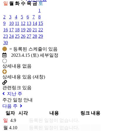
일
월
화
수
목
금
토
1
2
3
4
5
6
7
8
9
10
11
12
13
14
15
16
17
18
19
20
21
22
23
24
25
26
27
28
29
30
= 등록된 스케쥴이 있음
2023.4.15 (토) 세부일정
상세내용 없음
상세내용 있음 (새창)
관련링크 있음
지난 주
주간 일정 안내
다음 주
일자
시각
내용
링크
내용
일
4.9
등록된 일정이 없습니다.
월
4.10
등록된 일정이 없습니다.