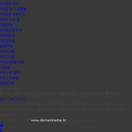
교육관 안내
직원 및 시설현황
교육관 주변전경
찾아 오는 길
이용안내
프로그램 안내
대관안내
일정안내
알림마당
공지사항
보도자료
수강(체험)신청
자료실
역사 속 원주
사진 자료실
관련자료
원주얼교육관
강원도 원주시 석경길 63, 원주얼교육관
고유번호 : 233-82-68633
대표전화 :
033-748-4433
본웹사이트에 게시된 이메일 주소가 전자우편 수집프로그램이나 그밖의 기술적 장치를 이용
하여 무단으로 수집되는 것을 거부하며, 이를 위반시 정보통신망법에 의해 형사처벌되실 수
있습니다.
Copyright ⓒ 2026
www.domainname.kr
All rights reserved.