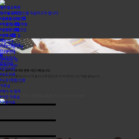
원주얼교육관
원주얼교육관
원주얼교육관
원주의 얼과 정신을 되살리고자 합니다.
교육관 안내
원주얼교육관
직원 및 시설현황
이용안내
교육관 주변전경
알림마당
찾아 오는 길
자료실
이용안내
프로그램안내
프로그램 안내
Program
대관안내
일정안내
찾아오는 길
알림마당
Road Map
공지사항
원주의 과거와 현재 사진기록입니다.
보도자료
원주의 변천사를 한눈에 비교해 볼수있도록 한장으로 과거와 현재의 사진기록을 올렸습니다...
수강(체험)신청
등록일 : 2026.05.29
자료실
역사 속 원주
Copyright ⓒ 2026
원주얼교육관
All rights reserved.
사진 자료실
관련자료