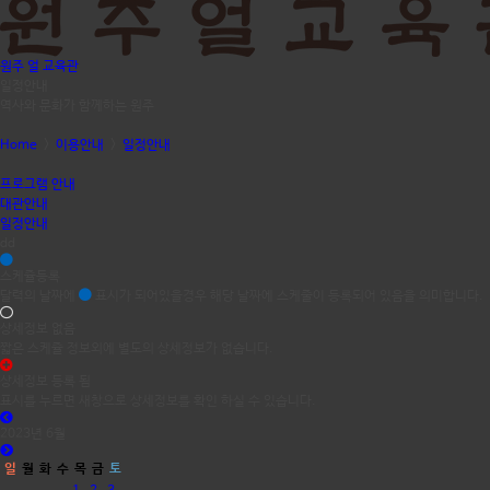
원주 얼 교육관
일정안내
역사와 문화가 함께하는 원주
Home
>
이용안내
>
일정안내
프로그램 안내
대관안내
일정안내
dd
스케쥴등록
달력의 날짜에
표시가 되어있을경우 해당 날짜에 스케줄이 등록되어 있음을 의미합니다.
상세정보 없음
짧은 스케쥴 정보외에 별도의 상세정보가 없습니다.
상세정보 등록 됨
표시를 누르면 새창으로 상세정보를 확인 하실 수 있습니다.
2023년 6월
일
월
화
수
목
금
토