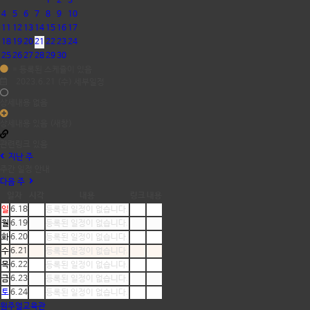
1
2
3
4
5
6
7
8
9
10
11
12
13
14
15
16
17
18
19
20
21
22
23
24
25
26
27
28
29
30
= 등록된 스케쥴이 있음
2023.6.21 (수) 세부일정
상세내용 없음
상세내용 있음 (새창)
관련링크 있음
지난 주
주간 일정 안내
다음 주
일자
시각
내용
링크
내용
일
6.18
등록된 일정이 없습니다.
월
6.19
등록된 일정이 없습니다.
화
6.20
등록된 일정이 없습니다.
수
6.21
등록된 일정이 없습니다.
목
6.22
등록된 일정이 없습니다.
금
6.23
등록된 일정이 없습니다.
토
6.24
등록된 일정이 없습니다.
원주얼교육관