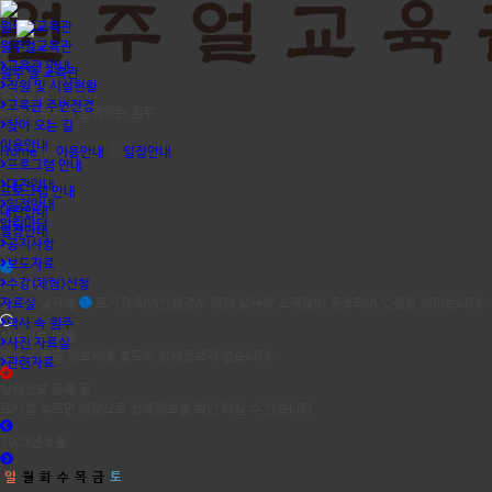
원주얼교육관
원주얼교육관
교육관 안내
원주 얼 교육관
직원 및 시설현황
일정안내
교육관 주변전경
역사와 문화가 함께하는 원주
찾아 오는 길
이용안내
Home
>
이용안내
>
일정안내
프로그램 안내
대관안내
프로그램 안내
일정안내
대관안내
알림마당
일정안내
공지사항
dd
보도자료
스케쥴등록
수강(체험)신청
자료실
달력의 날짜에
표시가 되어있을경우 해당 날짜에 스케줄이 등록되어 있음을 의미합니다.
역사 속 원주
상세정보 없음
사진 자료실
짧은 스케쥴 정보외에 별도의 상세정보가 없습니다.
관련자료
상세정보 등록 됨
표시를 누르면 새창으로 상세정보를 확인 하실 수 있습니다.
2023년 6월
일
월
화
수
목
금
토