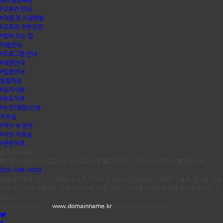
원주얼교육관
교육관 안내
직원 및 시설현황
교육관 주변전경
찾아 오는 길
이용안내
프로그램 안내
대관안내
일정안내
알림마당
공지사항
보도자료
수강(체험)신청
자료실
역사 속 원주
사진 자료실
관련자료
원주얼교육관
강원도 원주시 석경길 63, 원주얼교육관
고유번호 : 233-82-68633
대표전화 :
033-748-4433
본웹사이트에 게시된 이메일 주소가 전자우편 수집프로그램이나 그밖의 기술적 장치를 이용
하여 무단으로 수집되는 것을 거부하며, 이를 위반시 정보통신망법에 의해 형사처벌되실 수
있습니다.
Copyright ⓒ 2026
www.domainname.kr
All rights reserved.