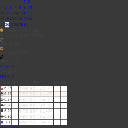
1
2
3
4
5
6
7
8
9
10
11
12
13
14
15
16
17
18
19
20
21
22
23
24
25
26
27
28
29
30
= 등록된 스케쥴이 있음
2023.6.26 (월) 세부일정
상세내용 없음
상세내용 있음 (새창)
관련링크 있음
지난 주
주간 일정 안내
다음 주
일자
시각
내용
링크
내용
일
6.25
등록된 일정이 없습니다.
월
6.26
등록된 일정이 없습니다.
화
6.27
등록된 일정이 없습니다.
수
6.28
등록된 일정이 없습니다.
목
6.29
등록된 일정이 없습니다.
금
6.30
등록된 일정이 없습니다.
토
7.1
등록된 일정이 없습니다.