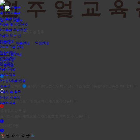
원주얼교육관
원주얼교육관
교육관 안내
원주 얼 교육관
직원 및 시설현황
일정안내
교육관 주변전경
역사와 문화가 함께하는 원주
찾아 오는 길
이용안내
Home
>
이용안내
>
일정안내
프로그램 안내
대관안내
프로그램 안내
일정안내
대관안내
알림마당
일정안내
공지사항
dd
보도자료
스케쥴등록
수강(체험)신청
자료실
달력의 날짜에
표시가 되어있을경우 해당 날짜에 스케줄이 등록되어 있음을 의미합니다.
역사 속 원주
상세정보 없음
사진 자료실
짧은 스케쥴 정보외에 별도의 상세정보가 없습니다.
관련자료
상세정보 등록 됨
표시를 누르면 새창으로 상세정보를 확인 하실 수 있습니다.
2023년 6월
일
월
화
수
목
금
토