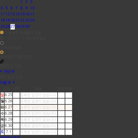
1
2
3
4
5
6
7
8
9
10
11
12
13
14
15
16
17
18
19
20
21
22
23
24
25
26
27
28
29
30
= 등록된 스케쥴이 있음
2023.6.27 (화) 세부일정
상세내용 없음
상세내용 있음 (새창)
관련링크 있음
지난 주
주간 일정 안내
다음 주
일자
시각
내용
링크
내용
일
6.25
등록된 일정이 없습니다.
월
6.26
등록된 일정이 없습니다.
화
6.27
등록된 일정이 없습니다.
수
6.28
등록된 일정이 없습니다.
목
6.29
등록된 일정이 없습니다.
금
6.30
등록된 일정이 없습니다.
토
7.1
등록된 일정이 없습니다.