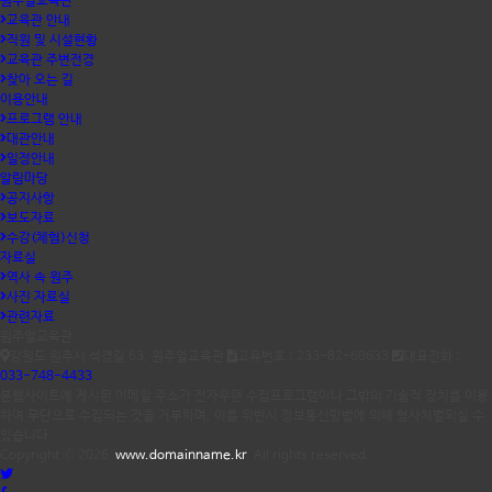
원주얼교육관
교육관 안내
직원 및 시설현황
교육관 주변전경
찾아 오는 길
이용안내
프로그램 안내
대관안내
일정안내
알림마당
공지사항
보도자료
수강(체험)신청
자료실
역사 속 원주
사진 자료실
관련자료
원주얼교육관
강원도 원주시 석경길 63, 원주얼교육관
고유번호 : 233-82-68633
대표전화 :
033-748-4433
본웹사이트에 게시된 이메일 주소가 전자우편 수집프로그램이나 그밖의 기술적 장치를 이용
하여 무단으로 수집되는 것을 거부하며, 이를 위반시 정보통신망법에 의해 형사처벌되실 수
있습니다.
Copyright ⓒ 2026
www.domainname.kr
All rights reserved.