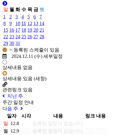
일
월
화
수
목
금
토
1
2
3
4
5
6
7
8
9
10
11
12
13
14
15
16
17
18
19
20
21
22
23
24
25
26
27
28
29
30
31
= 등록된 스케쥴이 있음
2024.12.11 (수) 세부일정
상세내용 없음
상세내용 있음 (새창)
관련링크 있음
지난 주
주간 일정 안내
다음 주
일자
시각
내용
링크
내용
일
12.8
등록된 일정이 없습니다.
월
12.9
등록된 일정이 없습니다.