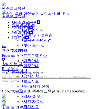
원주얼교육관
원주의 얼과 정신을 되살리고자 합니다.
원주얼교육관
원주얼교육관
원주얼교육관
이용안내
교육관 안내
알림마당
직원 및 시설현황
자료실
교육관 주변전경
찾아 오는 길
프로그램안내
이용안내
Program
프로그램 안내
대관안내
찾아오는 길
일정안내
Road Map
알림마당
원주의 과거와 현재 사진기록입니다.
공지사항
원주의 변천사를 한눈에 비교해 볼수있도록 한장으로 과거와 현재의 사진기록을 올렸습니다...
보도자료
등록일 : 2026.05.29
수강(체험)신청
Copyright ⓒ 2026
원주얼교육관
All rights reserved.
자료실
역사 속 원주
사진 자료실
관련자료
원주 얼 교육관