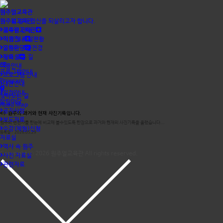
원주얼교육관
원주얼교육관
원주얼교육관
원주의 얼과 정신을 되살리고자 합니다.
교육관 안내
원주얼교육관
직원 및 시설현황
이용안내
교육관 주변전경
알림마당
찾아 오는 길
자료실
이용안내
프로그램안내
프로그램 안내
Program
대관안내
일정안내
찾아오는 길
알림마당
Road Map
공지사항
원주의 과거와 현재 사진기록입니다.
보도자료
원주의 변천사를 한눈에 비교해 볼수있도록 한장으로 과거와 현재의 사진기록을 올렸습니다...
수강(체험)신청
등록일 : 2026.05.29
자료실
역사 속 원주
Copyright ⓒ 2026
원주얼교육관
All rights reserved.
사진 자료실
관련자료