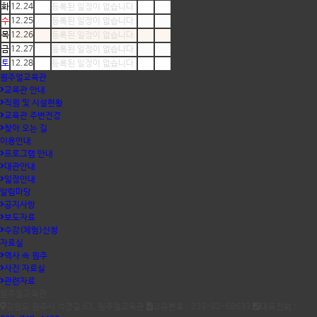
화
12.24
등록된 일정이 없습니다.
수
12.25
등록된 일정이 없습니다.
목
12.26
등록된 일정이 없습니다.
금
12.27
등록된 일정이 없습니다.
토
12.28
등록된 일정이 없습니다.
원주얼교육관
교육관 안내
직원 및 시설현황
교육관 주변전경
찾아 오는 길
이용안내
프로그램 안내
대관안내
일정안내
알림마당
공지사항
보도자료
수강(체험)신청
자료실
역사 속 원주
사진 자료실
관련자료
원주얼교육관
강원도 원주시 석경길 63, 원주얼교육관
고유번호 : 233-82-68633
대표전화 :