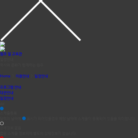
원주 얼 교육관
일정안내
역사와 문화가 함께하는 원주
Home
>
이용안내
>
일정안내
프로그램 안내
대관안내
일정안내
dd
스케쥴등록
달력의 날짜에
표시가 되어있을경우 해당 날짜에 스케줄이 등록되어 있음을 의미합니다.
상세정보 없음
짧은 스케쥴 정보외에 별도의 상세정보가 없습니다.