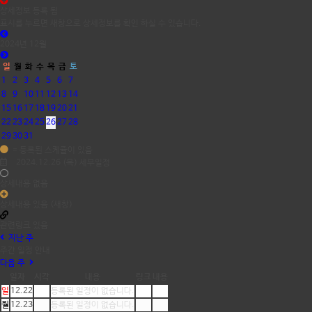
상세정보 등록 됨
표시를 누르면 새창으로 상세정보를 확인 하실 수 있습니다.
2024년 12월
일
월
화
수
목
금
토
1
2
3
4
5
6
7
8
9
10
11
12
13
14
15
16
17
18
19
20
21
22
23
24
25
26
27
28
29
30
31
= 등록된 스케쥴이 있음
2024.12.26 (목) 세부일정
상세내용 없음
상세내용 있음 (새창)
관련링크 있음
지난 주
주간 일정 안내
다음 주
일자
시각
내용
링크
내용
일
12.22
등록된 일정이 없습니다.
월
12.23
등록된 일정이 없습니다.