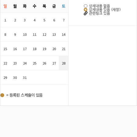
일
월
화
수
목
금
토
상세내용 없음
상세내용 있음 (새창)
관련링크 있음
1
2
3
4
5
6
7
8
9
10
11
12
13
14
15
16
17
18
19
20
21
22
23
24
25
26
27
28
29
30
31
= 등록된 스케쥴이 있음