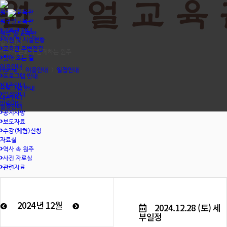
원주얼교육관
원주얼교육관
교육관 안내
원주 얼 교육관
직원 및 시설현황
일정안내
교육관 주변전경
역사와 문화가 함께하는 원주
찾아 오는 길
이용안내
Home
>
이용안내
>
일정안내
프로그램 안내
대관안내
프로그램 안내
일정안내
대관안내
알림마당
일정안내
공지사항
보도자료
수강(체험)신청
자료실
역사 속 원주
사진 자료실
관련자료
2024년 12월
2024.12.28 (토) 세
부일정