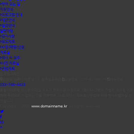
찾아 오는 길
이용안내
프로그램 안내
대관안내
일정안내
알림마당
공지사항
보도자료
수강(체험)신청
자료실
역사 속 원주
사진 자료실
관련자료
원주얼교육관
강원도 원주시 석경길 63, 원주얼교육관
고유번호 : 233-82-68633
대표전화 :
033-748-4433
본웹사이트에 게시된 이메일 주소가 전자우편 수집프로그램이나 그밖의 기술적 장치를 이용
하여 무단으로 수집되는 것을 거부하며, 이를 위반시 정보통신망법에 의해 형사처벌되실 수
있습니다.
Copyright ⓒ 2026
www.domainname.kr
All rights reserved.