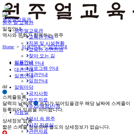
원주얼교육관
원주 얼 교육관
일정안내
원주얼교육관
역사와 문화가 함께하는 원주
교육관 안내
직원 및 시설현황
Home
>
이용안내
>
일정안내
교육관 주변전경
찾아 오는 길
이용안내
프로그램 안내
프로그램 안내
대관안내
대관안내
일정안내
일정안내
dd
알림마당
공지사항
스케쥴등록
보도자료
달력의 날짜에
표시가 되어있을경우 해당 날짜에 스케줄이
수강(체험)신청
등록되어 있음을 의미합니다.
자료실
역사 속 원주
상세정보 없음
사진 자료실
짧은 스케쥴 정보외에 별도의 상세정보가 없습니다.
관련자료