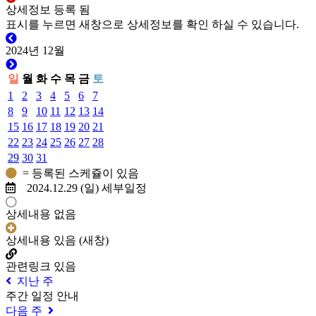
상세정보 등록 됨
표시를 누르면 새창으로 상세정보를 확인 하실 수 있습니다.
2024년 12월
일
월
화
수
목
금
토
1
2
3
4
5
6
7
8
9
10
11
12
13
14
15
16
17
18
19
20
21
22
23
24
25
26
27
28
29
30
31
= 등록된 스케쥴이 있음
2024.12.29 (일) 세부일정
상세내용 없음
상세내용 있음 (새창)
관련링크 있음
지난 주
주간 일정 안내
다음 주