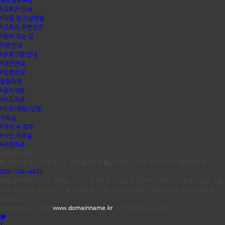
원주얼교육관
교육관 안내
직원 및 시설현황
교육관 주변전경
찾아 오는 길
이용안내
프로그램 안내
대관안내
일정안내
알림마당
공지사항
보도자료
수강(체험)신청
자료실
역사 속 원주
사진 자료실
관련자료
원주얼교육관
강원도 원주시 석경길 63, 원주얼교육관
고유번호 : 233-82-68633
대표전화 :
033-748-4433
본웹사이트에 게시된 이메일 주소가 전자우편 수집프로그램이나 그밖의 기술적 장치를 이용
하여 무단으로 수집되는 것을 거부하며, 이를 위반시 정보통신망법에 의해 형사처벌되실 수
있습니다.
Copyright ⓒ 2026
www.domainname.kr
All rights reserved.