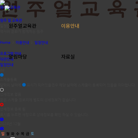
원주얼교육관
원주 얼 교육관
원주얼교육관
이용안내
일정안내
역사와 문화가 함께하는 원주
Home
>
이용안내
>
일정안내
프로그램 안내
알림마당
자료실
대관안내
일정안내
dd
스케쥴등록
달력의 날짜에
표시가 되어있을경우 해당 날짜에 스케줄이 등록되어 있음을 의미합니다.
상세정보 없음
짧은 스케쥴 정보외에 별도의 상세정보가 없습니다.
상세정보 등록 됨
표시를 누르면 새창으로 상세정보를 확인 하실 수 있습니다.
2024년 12월
일
월
화
수
목
금
토