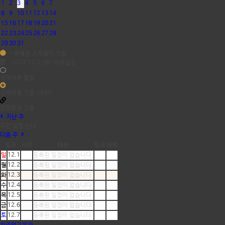
1
2
3
4
5
6
7
8
9
10
11
12
13
14
15
16
17
18
19
20
21
22
23
24
25
26
27
28
29
30
31
= 등록된 스케쥴이 있음
2024.12.3 (화) 세부일정
상세내용 없음
상세내용 있음 (새창)
관련링크 있음
지난 주
주간 일정 안내
다음 주
일자
시각
내용
링크
내용
일
12.1
등록된 일정이 없습니다.
월
12.2
등록된 일정이 없습니다.
화
12.3
등록된 일정이 없습니다.
수
12.4
등록된 일정이 없습니다.
목
12.5
등록된 일정이 없습니다.
금
12.6
등록된 일정이 없습니다.
토
12.7
등록된 일정이 없습니다.